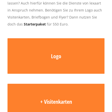
lassen? Auch hierfür können Sie die Dienste von lexaart
in Anspruch nehmen. Benötigen Sie zu Ihrem Logo auch
Visitenkarten, Briefbogen und Flyer? Dann nutzen Sie
doch das
Starterpaket
für 550 Euro.
IHR LOGO
Logo
Auf Ihr Unternehmen zugeschnittenes und
individuell gestaltetetes Logo
IHRE VISITENKARTEN
+ Visitenkarten
500 gestaltete Visitenkarten auf 400 gr-Karton, 4-
farbig, beidseitig bedruckt