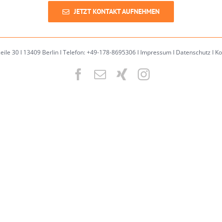
JETZT KONTAKT AUFNEHMEN
zeile 30 I 13409 Berlin I Telefon: +49-178-8695306 I
Impressum
I
Datenschutz
I
Ko
Facebook
Email
XING
Instagram