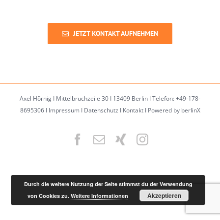
JETZT KONTAKT AUFNEHMEN
Axel Hörnig I Mittelbruchzeile 30 I 13409 Berlin I Telefon: +49-178-
8695306 I
Impressum
I
Datenschutz
I
Kontakt
I
Powered by berlinX
Facebook
Email
XING
Instagram
Durch die weitere Nutzung der Seite stimmst du der Verwendung
Akzeptieren
von Cookies zu.
Weitere Informationen