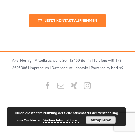
JETZT KONTAKT AUFNEHMEN
Axel Hörnig I Mittelbruchzeile 30 I 13409 Berlin I Telefon: +49-178-
8695306 I
Impressum
I
Datenschutz
I
Kontakt
I
Powered by berlinX
Facebook
Email
XING
Instagram
Durch die weitere Nutzung der Seite stimmst du der Verwendung
Akzeptieren
von Cookies zu.
Weitere Informationen