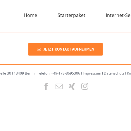
Home
Starterpaket
Internet-Se
JETZT KONTAKT AUFNEHMEN
zeile 30 I 13409 Berlin I Telefon: +49-178-8695306 I
Impressum
I
Datenschutz
I
Ko
Facebook
Email
XING
Instagram