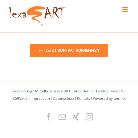
Skip
to
content
JETZT KONTAKT AUFNEHMEN
Axel Hörnig I Mittelbruchzeile 30 I 13409 Berlin I Telefon: +49-178-
8695306 I
Impressum
I
Datenschutz
I
Kontakt
I
Powered by berlinX
Facebook
Email
XING
Instagram