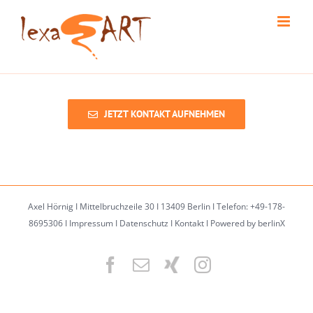
Skip
to
content
JETZT KONTAKT AUFNEHMEN
Axel Hörnig I Mittelbruchzeile 30 I 13409 Berlin I Telefon: +49-178-
8695306 I
Impressum
I
Datenschutz
I
Kontakt
I
Powered by berlinX
Facebook
Email
XING
Instagram